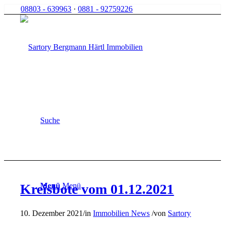
08803 - 639963
·
0881 - 92759226
Suche
Menü
Menü
Kreisbote vom 01.12.2021
10. Dezember 2021
/
in
Immobilien News
/
von
Sartory