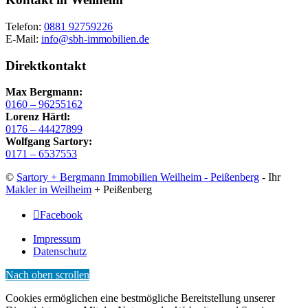
Telefon:
0881 92759226
E-Mail:
info@sbh-immobilien.de
Direktkontakt
Max Bergmann:
0160 – 96255162
Lorenz Härtl:
0176 – 44427899‬
Wolfgang Sartory:
0171 – 6537553
©
Sartory + Bergmann Immobilien Weilheim - Peißenberg
- Ihr
Makler in Weilheim
+ Peißenberg
Facebook
Impressum
Datenschutz
Nach oben scrollen
Cookies ermöglichen eine bestmögliche Bereitstellung unserer