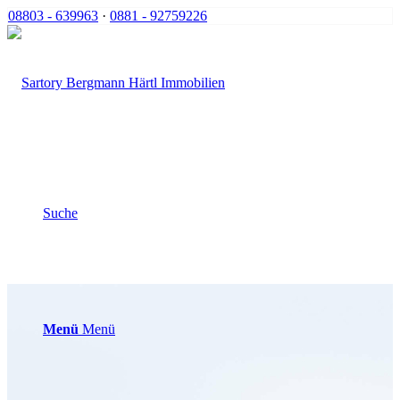
08803 - 639963
·
0881 - 92759226
Suche
Menü
Menü