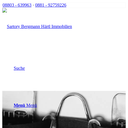
08803 - 639963
·
0881 - 92759226
Suche
Menü
Menü